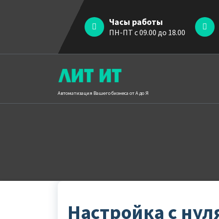
Перейти
к
Часы работы
содержимому
ПН-ПТ с 09.00 до 18.00
Автоматизация Вашего бизнеса от А до Я
Настройка с нул