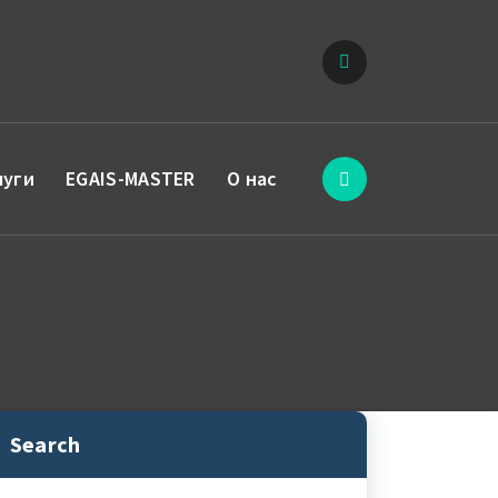
луги
EGAIS-MASTER
О нас
Search