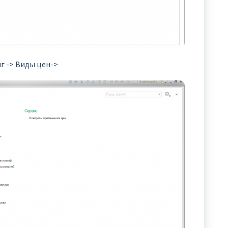
г -> Виды цен->