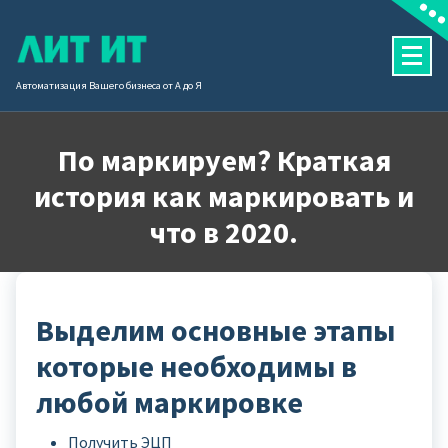
Перейти
к
содержимому
Автоматизация Вашего бизнеса от А до Я
По маркируем? Краткая
история как маркировать и
что в 2020.
Выделим основные этапы
которые необходимы в
любой маркировке
Получить ЭЦП