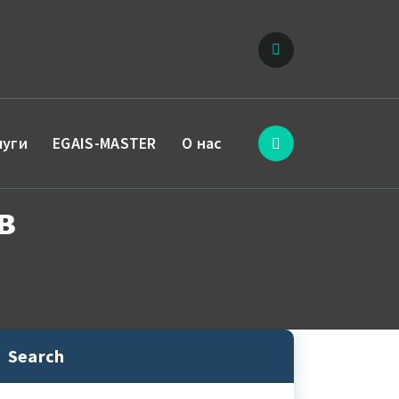
луги
EGAIS-MASTER
О нас
в
Search