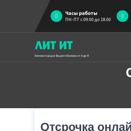
Перейти
к
Часы работы
содержимому
ПН-ПТ с 09.00 до 18.00
Автоматизация Вашего бизнеса от А до Я
Отсрочка онлай