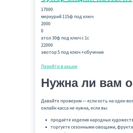
17000
меркурий 115ф под ключ
2000
0
атол 30ф под ключ с 1с
22000
эвотор 5 под ключ +обучение
Перейти в акции
Нужна ли вам о
Давайте проверим — если хоть на один воп
онлайн касса не нужна, если вы:
продаёте изделия народных художест
торгуете сезонными овощами, фрукта