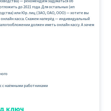
зводства) — рекомендуем задуматься об
отложить до 2021 года. Для остальных (ип
дства) или Юр. лиц (ЗАО, ОАО, ООО) — хотите вы
ть онлайн касса. Скажем наперёд — индивидуальный
алогообложении должен иметь онлайн кассу. А зачем
ного
ес с наёмными работниками
од ключ