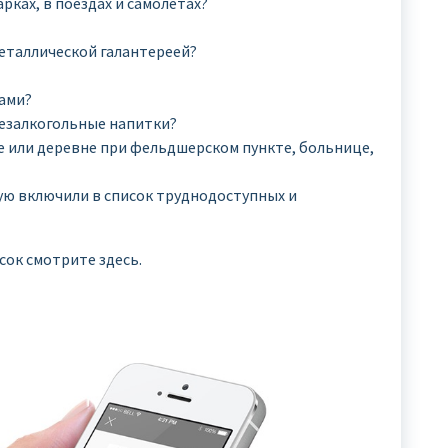
рках, в поездах и самолётах?
еталлической галантереей?
тами?
езалкогольные напитки?
е или деревне при фельдшерском пункте, больнице,
рую включили в список труднодоступных и
сок смотрите здесь.